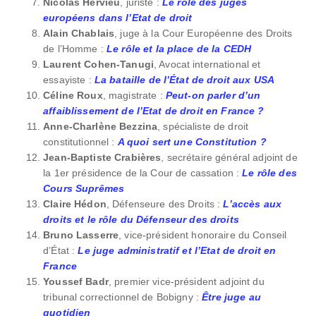
Nicolas Hervieu
, juriste :
Le rôle des juges
européens dans l’Etat de droit
Alain Chablais
, juge à la Cour Européenne des Droits
de l’Homme :
Le rôle et la place de la CEDH
Laurent Cohen-Tanugi
, Avocat international et
essayiste :
La bataille de l’État de droit aux USA
Céline Roux
, magistrate :
Peut-on parler d’un
affaiblissement de l’Etat de droit en France
?
Anne-Charlène Bezzina
, spécialiste de droit
constitutionnel :
A quoi sert une Constitution ?
Jean-Baptiste Crabières
, secrétaire général adjoint de
la 1er présidence de la Cour de cassation :
Le rôle des
Cours Suprêmes
Claire Hédon
, Défenseure des Droits :
L’accès aux
droits et le rôle du Défenseur des droits
Bruno Lasserre
, vice-président honoraire du Conseil
d’État :
Le juge administratif et l’Etat de droit en
France
Youssef Badr
, premier vice-président adjoint du
tribunal correctionnel de Bobigny :
Être juge au
quotidien