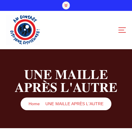
S
k
i
p
t
o
c
o
n
t
UNE MAILLE
e
n
APRÈS L'AUTRE
t
Home
UNE MAILLE APRÈS L'AUTRE