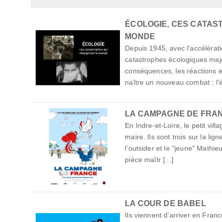
ÉCOLOGIE, CES CATAS
MONDE
Depuis 1945, avec l'accélérati
catastrophes écologiques maj
conséquences, les réactions e
naître un nouveau combat : l'éc
LA CAMPAGNE DE FRA
En Indre-et-Loire, le petit vil
maire. Ils sont trois sur la lig
l’outsider et le "jeune" Mathie
pièce maîtr [...]
LA COUR DE BABEL
Ils viennent d’arriver en France