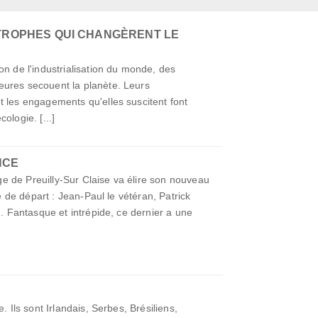
TROPHES QUI CHANGÈRENT LE
on de l'industrialisation du monde, des
eures secouent la planète. Leurs
t les engagements qu'elles suscitent font
ologie. [...]
NCE
lage de Preuilly-Sur Claise va élire son nouveau
ne de départ : Jean-Paul le vétéran, Patrick
u. Fantasque et intrépide, ce dernier a une
. Ils sont Irlandais, Serbes, Brésiliens,