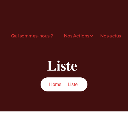
l
Qui sommes-nous ?
Nos Actions
Nos actus
Liste ‎
Home
Liste ‎