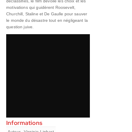
déclassifiés, le film dévoile les choix et les
motivations qui guidèrent Roosevelt,
Churchill, Staline et De Gaulle pour sauver
le monde du désastre tout en négligeant la
question juive.
Informations
Auteur
Virginie Linhart