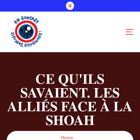
S
k
i
p
t
o
c
o
n
t
CE QU'ILS
e
n
SAVAIENT. LES
t
ALLIÉS FACE À LA
SHOAH
Home