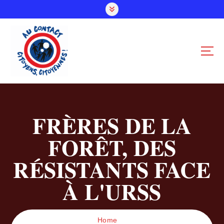
S
k
i
p
t
o
c
o
n
t
FRÈRES DE LA
e
n
FORÊT, DES
t
RÉSISTANTS FACE
À L'URSS
Home