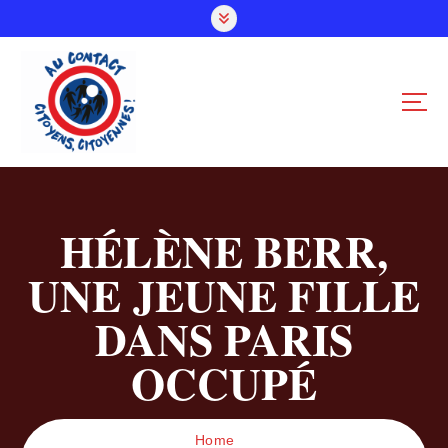
S
k
i
p
t
o
c
o
n
t
HÉLÈNE BERR,
e
n
UNE JEUNE FILLE
t
DANS PARIS
OCCUPÉ
Home