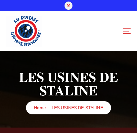
S
k
i
p
t
o
c
o
n
t
LES USINES DE
e
n
STALINE
t
Home
LES USINES DE STALINE