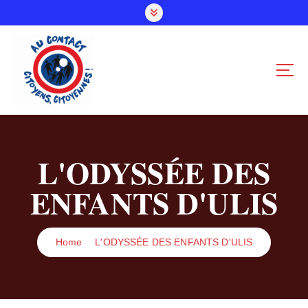
S
k
i
p
t
o
c
o
n
t
L'ODYSSÉE DES
e
n
ENFANTS D'ULIS
t
Home
L'ODYSSÉE DES ENFANTS D'ULIS