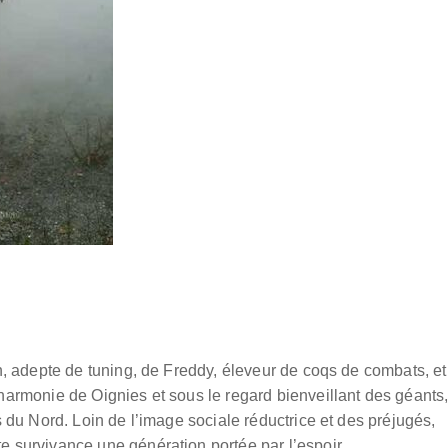
an, adepte de tuning, de Freddy, éleveur de coqs de combats, et
harmonie de Oignies et sous le regard bienveillant des géants
s du Nord. Loin de l’image sociale réductrice et des préjugés,
e survivance une génération portée par l’espoir.