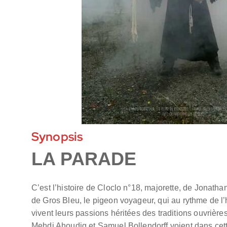
Synopsis
LA PARADE
C’est l’histoire de Cloclo n°18, majorette, de Jonath
de Gros Bleu, le pigeon voyageur, qui au rythme de l’
vivent leurs passions héritées des traditions ouvrière
Mehdi Ahoudig et Samuel Bollendorff voient dans cett