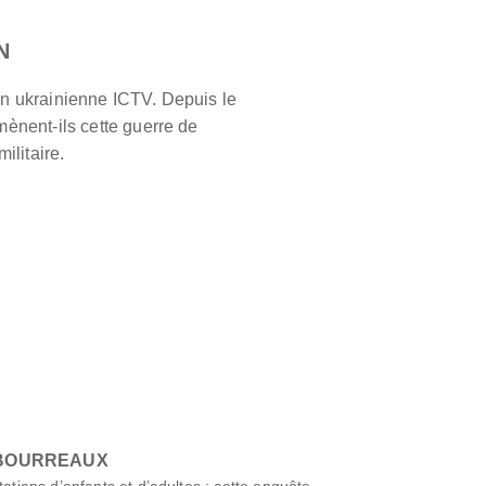
N
ion ukrainienne ICTV. Depuis le
mènent-ils cette guerre de
ilitaire.
 BOURREAUX
tations d’enfants et d’adultes : cette enquête