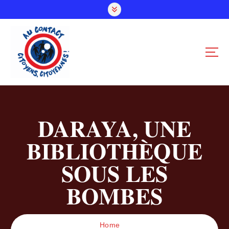
S
k
i
p
t
o
c
o
n
t
DARAYA, UNE
e
n
BIBLIOTHÈQUE
t
SOUS LES
BOMBES
Home