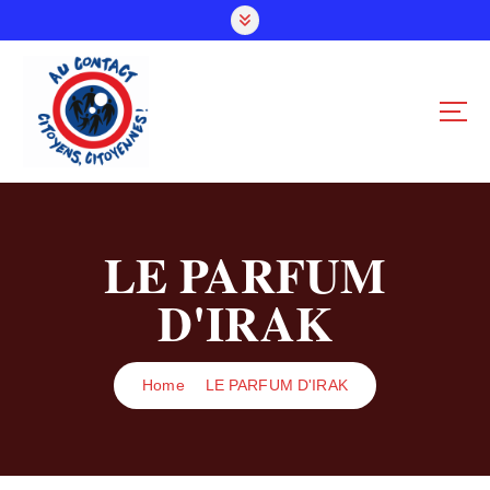
S
k
i
p
t
o
c
o
n
t
LE PARFUM
e
n
D'IRAK
t
Home
LE PARFUM D'IRAK