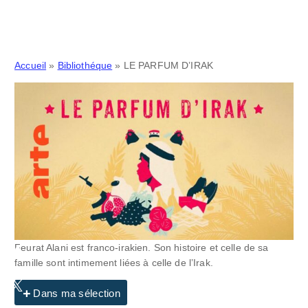
Accueil
»
Bibliothéque
»
LE PARFUM D’IRAK
Feurat Alani est franco-irakien. Son histoire et celle de sa
famille sont intimement liées à celle de l’Irak.
Dans ma sélection