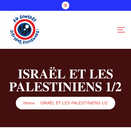
S
k
i
p
t
o
c
o
n
t
ISRAËL ET LES
e
n
PALESTINIENS 1/2
t
Home
ISRAËL ET LES PALESTINIENS 1/2