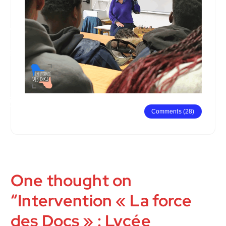
Comments (28)
One thought on
“
Intervention « La force
des Docs » : Lycée