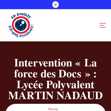
S
k
i
p
t
o
c
o
n
t
Intervention « La
e
n
force des Docs » :
t
Lycée Polyvalent
MARTIN NADAUD
Home