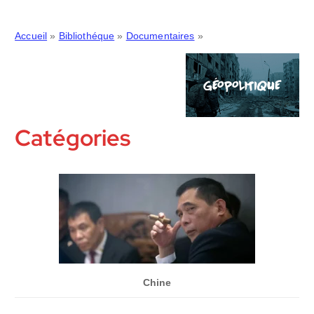
Accueil
»
Bibliothéque
»
Documentaires
»
‎ ‎
Catégories ‎ ‎
Chine