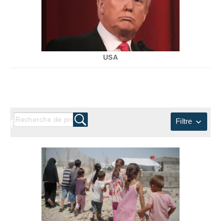
USA
‎ ‎
Filtre